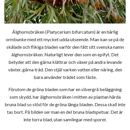
Älghornsbräken (Platycerium bifurcatum) är en härlig
ormbunke med ett mycket udda utseende. Man kan se på de
skålade och flikiga bladen varför den fått sitt svenska namn
älghornsbräken. Naturligt lever den som en epifyt. Det
betyder att den gärna klättrar och växer på andra levande
växter, gärna träd. Den stjäl varken vatten eller näring, den
bara använder trädet som fäste.
Förutom de gröna bladen som har en silvergrå beläggning
som skydd, har älghornsbräken i mitten av plantan hårda
bruna blad so stöd för de gröna långa bladen. Dessa skall inte
tas bort. På bilden ser man en del bruna bladspetsar. Det är
inte torra blad, utan samlingar med sporer.