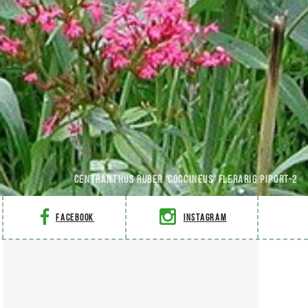
Centranthus ruber 'Coccineus' Flerarig piport-2
Facebook
Instagram