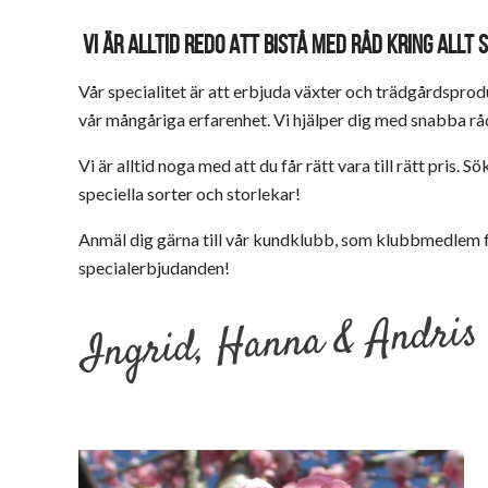
VI ÄR ALLTID REDO ATT BISTÅ MED RÅD KRING ALL
Vår specialitet är att erbjuda växter och trädgårdspro
vår mångåriga erfarenhet. Vi hjälper dig med snabba råd
Vi är alltid noga med att du får rätt vara till rätt pris. 
speciella sorter och storlekar!
Anmäl dig gärna till vår kundklubb, som klubbmedlem få
specialerbjudanden!