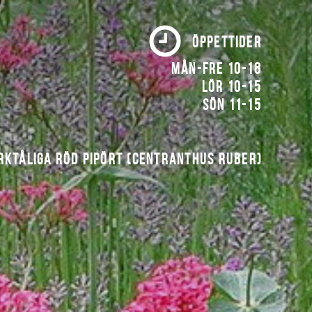
ÖPPETTIDER
Mån-fre 10-18
Lör 10-15
Sön 11-15
rktåliga röd pipört (Centranthus ruber)