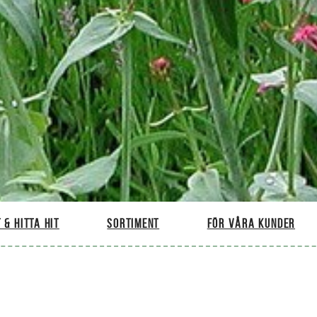
 & hitta hit
Sortiment
För våra kunder