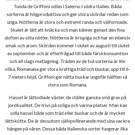
Tonda de Griffoni odlas i Salerno i södra Italien. Båda
sorterna är högproduktiva och ger stora skördar redan som
unga. Nötterna är stora och extremt runda och välformade.
Skalet är lätt att knäcka och man känner genast den fina
doften av söta nötter. Nötterna är krispiga och har en intensiv
smak och arom. Skörden kommer i slutet av augusti till slutet
av september och är efterfrågad till både färskkonsumtion
och all slags matlagning. Träden av de två sorterna är lite
olika, Romanana ger stora kraftiga träd och buskar, upp till 6-
7 meters höjd. Griffoni ger nätta buskar ungefär hälften så
stora som Romana.
Hassel är lättodlade växter, de ställer ganska små grav på
jordkvalitet. De trivs på soliga och varma platser. Man kan
odla hassel både som träd eller buskar och de är mycket
lättskötta. De är dessutom självpollinerande med sina vackra
hängen på våren. Dessa båda italienska sorter fungerar lika