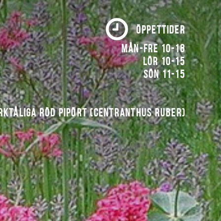
ÖPPETTIDER
Mån-fre 10-18
Lör 10-15
Sön 11-15
rktåliga röd pipört (Centranthus ruber)