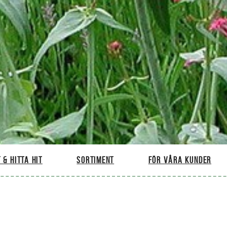
 & hitta hit
Sortiment
För våra kunder