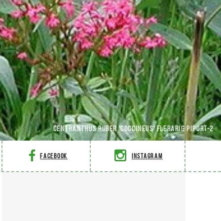
Centranthus ruber 'Coccineus' Flerarig piport-2
Facebook
Instagram