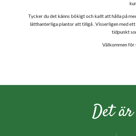
ku
Tycker du det känns bökigt och kallt att hålla på me
lätthanterliga plantor att tillgå . Visserligen med e
tidpunkt so
Välkommen för s