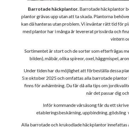
Barrotade häckplantor.
Barrotade häckplantor bö
plantor grävas upp utan att ta skada. Plantorna behöver
kan då hanteras utan problem. Vi inväntar rätt tid för p
med plantor har i många år levererat prisvärda och fin
vintern o
Sortimentet är stort och de sorter som efterfrågas me
bilden), måbär, olika spireor, oxel, häggmispel, aroni
Under tiden har du möjlighet att förbeställa dessa pl
5:e oktober 2025 och omfattas alla barrotade plantor i
finns för avhämtning. Du får då alla tips om jordkval
när det passar dig och
Inför kommande vårsäsong får du ett skrivet
etableringsbeskärning, uppbindning, gödsling va
Alla barrotade och krukodlade häckplantor innefattas a