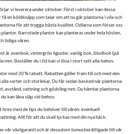
rjar vi leverera under oktober. Först i oktober kan dessa
 få en köldknäpp som talar om att nu går plantorna i vila och
lantorna för att trygga bästa kvalitet. Odlarna som förser oss
a plantor. Barrotade plantor kan planteras under hela hösten,
ch tidiga våren.
st är avenbok, vintergrön liguster, vanlig bok, blodbok (på
a mm. Beställer du i tid kan vi lösa i stort sett alla behov.
antor med 20 % rabatt. Rabatten gäller fram till och med den
 alla sorter och storlekar. Du får sedan besked när plantorna
itet, avstånd, vattning och gödsling mm. Du hämtar plantorna
 du kan låna släp vid behov.
 brev med de tips du behöver till våren: eventuell
ttning. Allt för att du skall lyckas med din nya häck.
v vår växtgaranti och är dessutom bonusberättigade till vår