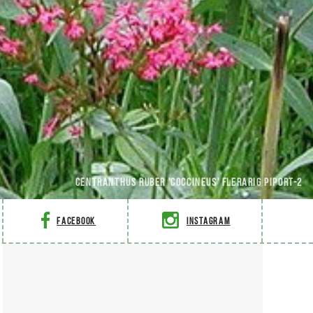
Centranthus ruber 'Coccineus' Flerarig piport-2
Facebook
Instagram