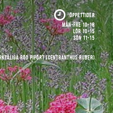
ÖPPETTIDER
Mån-fre 10-18
Lör 10-15
Sön 11-15
rktåliga röd pipört (Centranthus ruber)