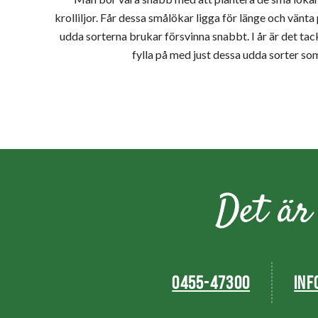
krolliljor. Får dessa smålökar ligga för länge och vänta
udda sorterna brukar försvinna snabbt. I år är det tac
fylla på med just dessa udda sorter som ä
0455-47300
INF