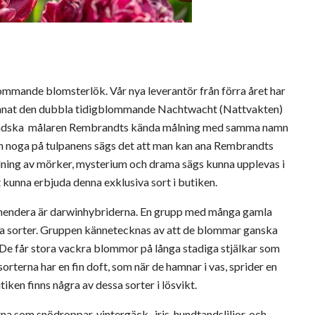
lommande blomsterlök. Vår nya leverantör från förra året har
 annat den dubbla tidigblommande Nachtwacht (Nattvakten)
ändska målaren Rembrandts kända målning med samma namn
 noga på tulpanens sägs det att man kan ana Rembrandts
lning av mörker, mysterium och drama sägs kunna upplevas i
 kunna erbjuda denna exklusiva sort i butiken.
mmendera är darwinhybriderna. En grupp med många gamla
ya sorter. Gruppen kännetecknas av att de blommar ganska
. De får stora vackra blommor på långa stadiga stjälkar som
sorterna har en fin doft, som när de hamnar i vas, sprider en
tiken finns några av dessa sorter i lösvikt.
 som snödroppar, vintergäck , iris, hundtandsliljor, och