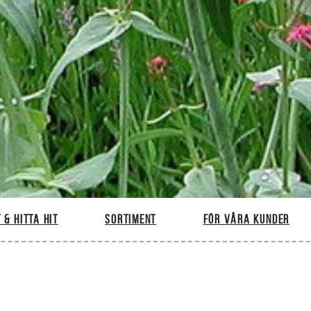
 & hitta hit
Sortiment
För våra kunder