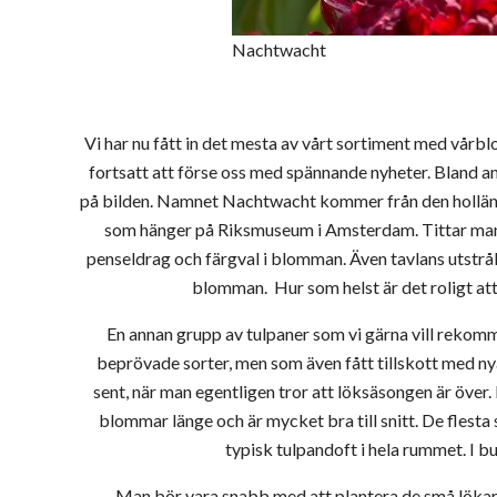
Nachtwacht
Vi har nu fått in det mesta av vårt sortiment med vårb
fortsatt att förse oss med spännande nyheter. Bland
på bilden. Namnet Nachtwacht kommer från den holl
som hänger på Riksmuseum i Amsterdam. Tittar man
penseldrag och färgval i blomman. Även tavlans utstrå
blomman. Hur som helst är det roligt att
En annan grupp av tulpaner som vi gärna vill reko
beprövade sorter, men som även fått tillskott med n
sent, när man egentligen tror att löksäsongen är över
blommar länge och är mycket bra till snitt. De flesta 
typisk tulpandoft i hela rummet. I bu
Man bör vara snabb med att plantera de små lökarna