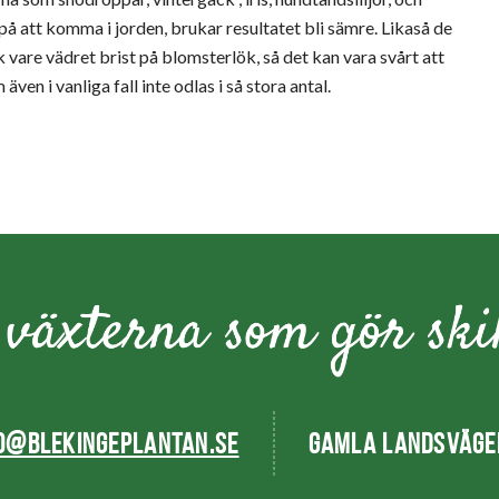
 på att komma i jorden, brukar resultatet bli sämre. Likaså de
k vare vädret brist på blomsterlök, så det kan vara svårt att
ven i vanliga fall inte odlas i så stora antal.
O@BLEKINGEPLANTAN.SE
GAMLA LANDSVÄGEN