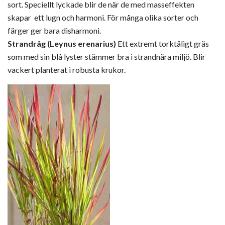
sort. Speciellt lyckade blir de när de med masseffekten
skapar ett lugn och harmoni. För många olika sorter och
färger ger bara disharmoni.
Strandråg (Leynu
s erenarius)
Ett extremt torktåligt gräs
som med sin blå lyster stämmer bra i strandnära miljö. Blir
vackert
planterat i robusta krukor.