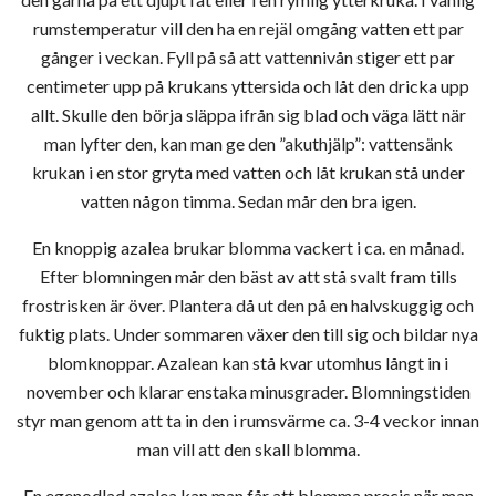
rumstemperatur vill den ha en rejäl omgång vatten ett par
gånger i veckan. Fyll på så att vattennivån stiger ett par
centimeter upp på krukans yttersida och låt den dricka upp
allt. Skulle den börja släppa ifrån sig blad och väga lätt när
man lyfter den, kan man ge den ”akuthjälp”: vattensänk
krukan i en stor gryta med vatten och låt krukan stå under
vatten någon timma. Sedan mår den bra igen.
En knoppig azalea brukar blomma vackert i ca. en månad.
Efter blomningen mår den bäst av att stå svalt fram tills
frostrisken är över. Plantera då ut den på en halvskuggig och
fuktig plats. Under sommaren växer den till sig och bildar nya
blomknoppar. Azalean kan stå kvar utomhus långt in i
november och klarar enstaka minusgrader. Blomningstiden
styr man genom att ta in den i rumsvärme ca. 3-4 veckor innan
man vill att den skall blomma.
En egenodlad azalea kan man får att blomma precis när man