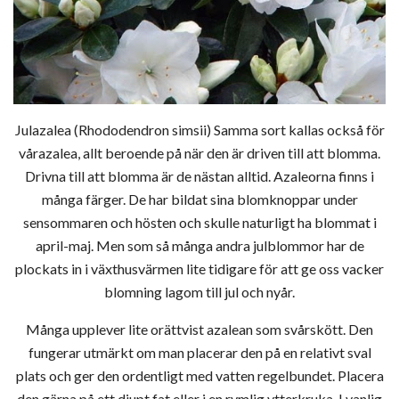
Julazalea (Rhododendron simsii) Samma sort kallas också för
vårazalea, allt beroende på när den är driven till att blomma.
Drivna till att blomma är de nästan alltid. Azaleorna finns i
många färger. De har bildat sina blomknoppar under
sensommaren och hösten och skulle naturligt ha blommat i
april-maj. Men som så många andra julblommor har de
plockats in i växthusvärmen lite tidigare för att ge oss vacker
blomning lagom till jul och nyår.
Många upplever lite orättvist azalean som svårskött. Den
fungerar utmärkt om man placerar den på en relativt sval
plats och ger den ordentligt med vatten regelbundet. Placera
den gärna på ett djupt fat eller i en rymlig ytterkruka. I vanlig