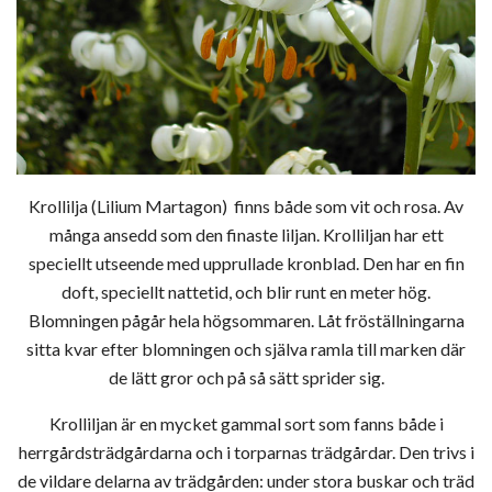
Krollilja (Lilium Martagon) finns både som vit och rosa. Av
många ansedd som den finaste liljan. Krolliljan har ett
speciellt utseende med upprullade kronblad. Den har en fin
doft, speciellt nattetid, och blir runt en meter hög.
Blomningen pågår hela högsommaren. Låt fröställningarna
sitta kvar efter blomningen och själva ramla till marken där
de lätt gror och på så sätt sprider sig.
Krolliljan är en mycket gammal sort som fanns både i
herrgårdsträdgårdarna och i torparnas trädgårdar. Den trivs i
de vildare delarna av trädgården: under stora buskar och träd