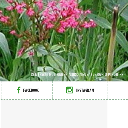
Centranthus ruber 'Coccineus' Flerarig piport-2
Facebook
Instagram