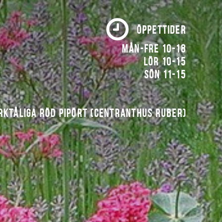
ÖPPETTIDER
Mån-fre 10-18
Lör 10-15
Sön 11-15
rktåliga röd pipört (Centranthus ruber)