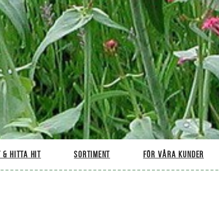
 & hitta hit
Sortiment
För våra kunder