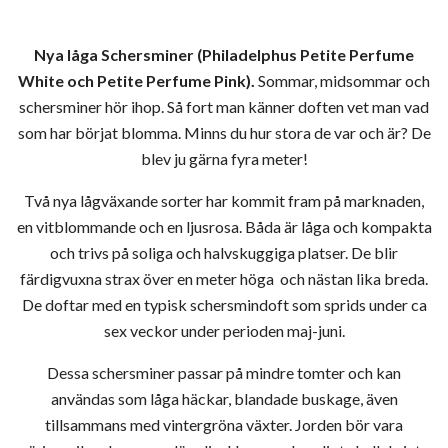
Nya låga Schersminer (Philadelphus Petite Perfume
White och Petite Perfume Pink).
Sommar, midsommar och
schersminer hör ihop. Så fort man känner doften vet man vad
som har börjat blomma. Minns du hur stora de var och är? De
blev ju gärna fyra meter!
Två nya lågväxande sorter har kommit fram på marknaden,
en vitblommande och en ljusrosa. Båda är låga och kompakta
och trivs på soliga och halvskuggiga platser. De blir
färdigvuxna strax över en meter höga och nästan lika breda.
De doftar med en typisk schersmindoft som sprids under ca
sex veckor under perioden maj-juni.
Dessa schersminer passar på mindre tomter och kan
användas som låga häckar, blandade buskage, även
tillsammans med vintergröna växter. Jorden bör vara