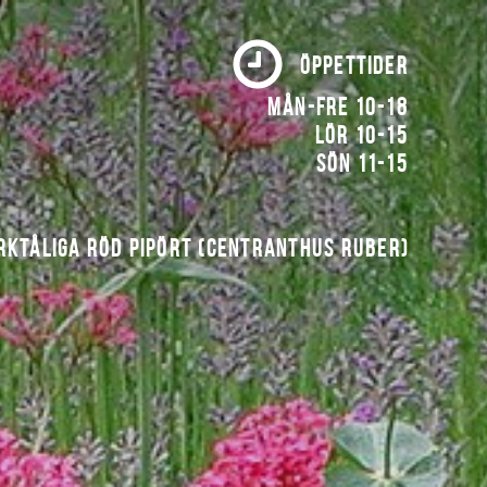
ÖPPETTIDER
Mån-fre 10-18
Lör 10-15
Sön 11-15
rktåliga röd pipört (Centranthus ruber)