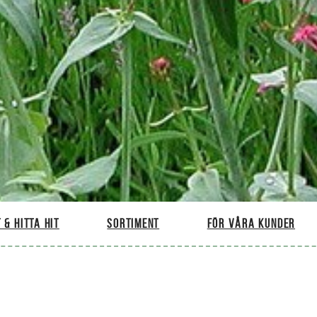
 & hitta hit
Sortiment
För våra kunder