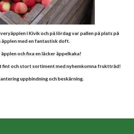
eryäpplen i Kivik och på lördag var pallen på plats på
a äpplen med en fantastisk doft.
äpplen och fixa en läcker äppelkaka!
 ett fint och stort sortiment med nyhemkomna fruktträd!
plantering uppbindning och beskärning.