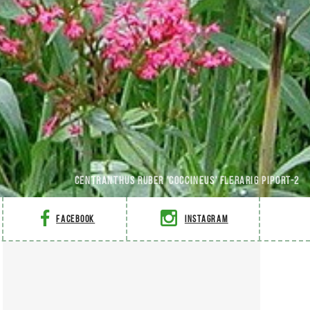
Centranthus ruber 'Coccineus' Flerarig piport-2
Facebook
Instagram