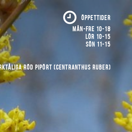
ÖPPETTIDER
Mån-fre 10-18
Lör 10-15
Sön 11-15
rktåliga röd pipört (Centranthus ruber)