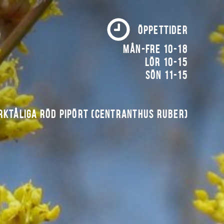
ÖPPETTIDER
Mån-fre 10-18
Lör 10-15
Sön 11-15
rktåliga röd pipört (Centranthus ruber)