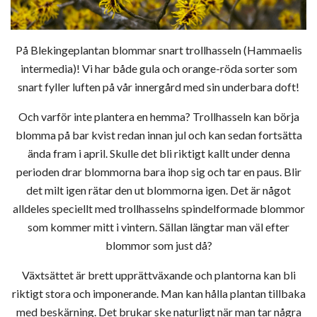
På Blekingeplantan blommar snart trollhasseln (Hammaelis
intermedia)! Vi har både gula och orange-röda sorter som
snart fyller luften på vår innergård med sin underbara doft!
Och varför inte plantera en hemma? Trollhasseln kan börja
blomma på bar kvist redan innan jul och kan sedan fortsätta
ända fram i april. Skulle det bli riktigt kallt under denna
perioden drar blommorna bara ihop sig och tar en paus. Blir
det milt igen rätar den ut blommorna igen. Det är något
alldeles speciellt med trollhasselns spindelformade blommor
som kommer mitt i vintern. Sällan längtar man väl efter
blommor som just då?
Växtsättet är brett upprättväxande och plantorna kan bli
riktigt stora och imponerande. Man kan hålla plantan tillbaka
med beskärning. Det brukar ske naturligt när man tar några