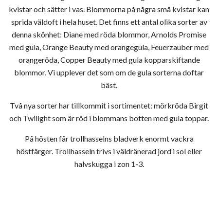
kvistar och sätter i vas. Blommorna på några små kvistar kan
sprida väldoft i hela huset. Det finns ett antal olika sorter av
denna skönhet: Diane med röda blommor, Arnolds Promise
med gula, Orange Beauty med orangegula, Feuerzauber med
orangeröda, Copper Beauty med gula kopparskiftande
blommor. Vi upplever det som om de gula sorterna doftar
bäst.
Två nya sorter har tillkommit i sortimentet: mörkröda Birgit
och Twilight som är röd i blommans botten med gula toppar.
På hösten får trollhasselns bladverk enormt vackra
höstfärger. Trollhasseln trivs i väldränerad jord i sol eller
halvskugga i zon 1-3.