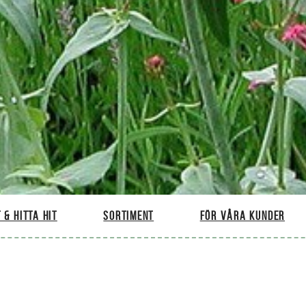
 & hitta hit
Sortiment
För våra kunder