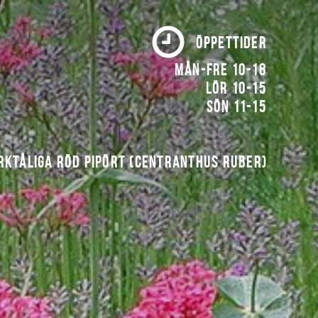
ÖPPETTIDER
Mån-fre 10-18
Lör 10-15
Sön 11-15
rktåliga röd pipört (Centranthus ruber)