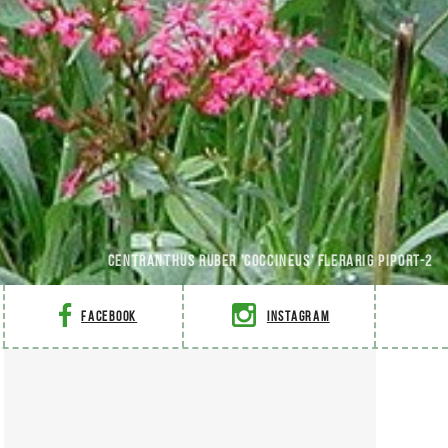
Centranthus ruber 'Coccineus' Flerarig piport-2
Facebook
Instagram