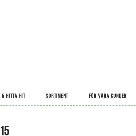
 & hitta hit
Sortiment
För våra kunder
15