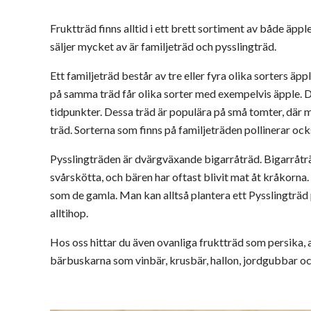
Fruktträd finns alltid i ett brett sortiment av både äpp
säljer mycket av är familjeträd och pysslingträd.
Ett familjeträd består av tre eller fyra olika sorters 
på samma träd får olika sorter med exempelvis äpple. D
tidpunkter. Dessa träd är populära på små tomter, där m
träd. Sorterna som finns på familjeträden pollinerar ock
Pysslingträden är dvärgväxande bigarråträd. Bigarråträd
svårskötta, och bären har oftast blivit mat åt kråkorna.
som de gamla. Man kan alltså plantera ett Pysslingträd 
alltihop.
Hos oss hittar du även ovanliga fruktträd som persika,
bärbuskarna som vinbär, krusbär, hallon, jordgubbar och