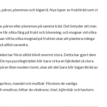
le, päron, plommon och bigarrå. Nya typer av fruktträd som vi
äpple, päron eller plommon på samma träd. Det betyder att man
e får olika färg på frukt och blomning, och mognar vid olika
an vill ha olika mognad på frukten utan att plantera många
så alltid varandra.
en har förut alltid blivit enormt stora. Detta har gjort dem
 De nya pysslingträden blir bara cirka en fjärdedel så stora
på en liten modern tomt, utan att det bara blir bigarråträd av
 aprikos, mandel och mullbär. Förutom de vanliga
 smultron, hittar du vindruvor, kiwi, björnbär och havtorn.