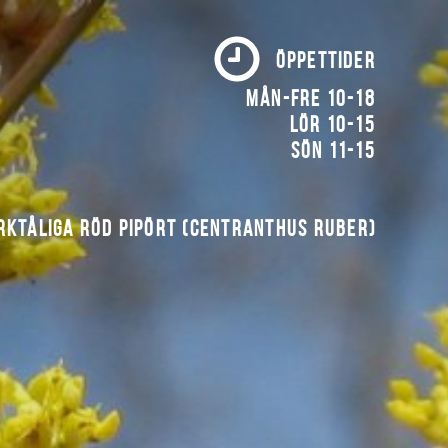
ÖPPETTIDER
Mån-fre 10-18
Lör 10-15
Sön 11-15
rktåliga röd pipört (Centranthus ruber)